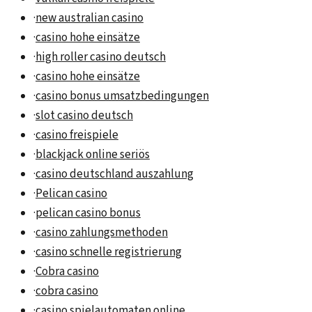
·
new australian casino
·
casino hohe einsätze
·
high roller casino deutsch
·
casino hohe einsätze
·
casino bonus umsatzbedingungen
·
slot casino deutsch
·
casino freispiele
·
blackjack online seriös
·
casino deutschland auszahlung
·
Pelican casino
·
pelican casino bonus
·
casino zahlungsmethoden
·
casino schnelle registrierung
·
Cobra casino
·
cobra casino
·
casino spielautomaten online