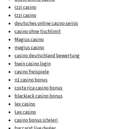
·
izzi casino
·
Izzi casino
·
deutsches online casino seriös
·
casino ohne tischlimit
·
Magius casino
·
magius casino
·
casino deutschland bewertung
·
bwin casino login
·
casino freispiele
·
n1 casino bonus
·
costa rica casino bonus
·
blackjack casino bonus
·
lex casino
·
Lex casino
·
casino bonus siteleri
·
baccarat live dealer