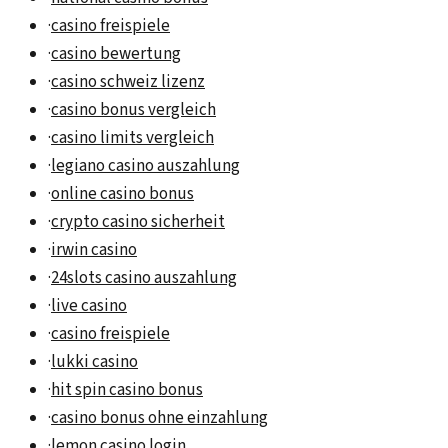
·
casino freispiele
·
casino bewertung
·
casino schweiz lizenz
·
casino bonus vergleich
·
casino limits vergleich
·
legiano casino auszahlung
·
online casino bonus
·
crypto casino sicherheit
·
irwin casino
·
24slots casino auszahlung
·
live casino
·
casino freispiele
·
lukki casino
·
hit spin casino bonus
·
casino bonus ohne einzahlung
·
lemon casino login