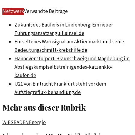
Netzwerk
Verwandte Beiträge
Zukunft des Bauhofs in Lindenberg: Ein neuer
Führungsansatz
anguillainsel.de
Ein seltenes Warnsignal am Aktienmarkt und seine
Bedeutung
schmitt-krebshilfe.de
Hannover stolpert: Braunschweig und Magdeburg im
Abstiegskampf
selbstreinigendes-katzenklo-
kaufen.de
U21 von Eintracht Frankfurt steht vor dem
Aufstieg
reflux-behandlung.de
Mehr aus dieser Rubrik
WIESBADEN
Energie