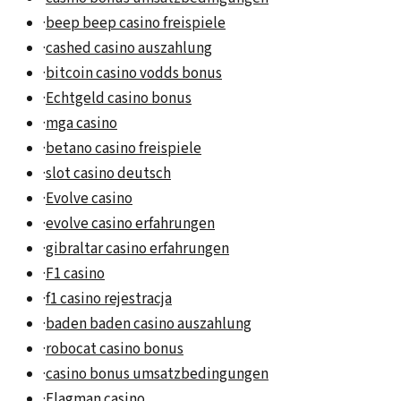
·
beep beep casino freispiele
·
cashed casino auszahlung
·
bitcoin casino vodds bonus
·
Echtgeld casino bonus
·
mga casino
·
betano casino freispiele
·
slot casino deutsch
·
Evolve casino
·
evolve casino erfahrungen
·
gibraltar casino erfahrungen
·
F1 casino
·
f1 casino rejestracja
·
baden baden casino auszahlung
·
robocat casino bonus
·
casino bonus umsatzbedingungen
·
Flagman casino