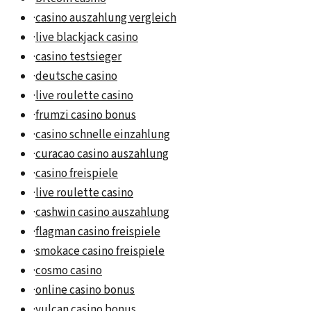
·
casino auszahlung vergleich
·
live blackjack casino
·
casino testsieger
·
deutsche casino
·
live roulette casino
·
frumzi casino bonus
·
casino schnelle einzahlung
·
curacao casino auszahlung
·
casino freispiele
·
live roulette casino
·
cashwin casino auszahlung
·
flagman casino freispiele
·
smokace casino freispiele
·
cosmo casino
·
online casino bonus
·
vulcan casino bonus