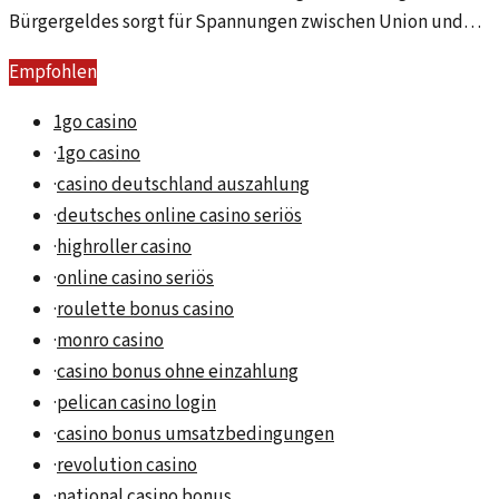
Bürgergeldes sorgt für Spannungen zwischen Union und
SPD. Die Positionen der Parteien verhärten sich weiter.
Empfohlen
1go casino
·
1go casino
·
casino deutschland auszahlung
·
deutsches online casino seriös
·
highroller casino
·
online casino seriös
·
roulette bonus casino
·
monro casino
·
casino bonus ohne einzahlung
·
pelican casino login
·
casino bonus umsatzbedingungen
·
revolution casino
·
national casino bonus