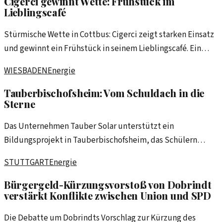
Cigerci gewinnt Wette: Frühstück im
Lieblingscafé
Stürmische Wette in Cottbus: Cigerci zeigt starken Einsatz
und gewinnt ein Frühstück in seinem Lieblingscafé. Ein
freundlicher Wettkampf, der die Mannschaft
WIESBADEN
Energie
zusammenschweißt.
Tauberbischofsheim: Vom Schuldach in die
Sterne
Das Unternehmen Tauber Solar unterstützt ein
Bildungsprojekt in Tauberbischofsheim, das Schülern
unvergessliche Einblicke in die Astronomie bietet. Ein Blick
STUTTGART
Energie
vom Schuldach in die Sterne wird zum inspirierenden
Erlebnis.
Bürgergeld-Kürzungsvorstoß von Dobrindt
verstärkt Konflikte zwischen Union und SPD
Die Debatte um Dobrindts Vorschlag zur Kürzung des