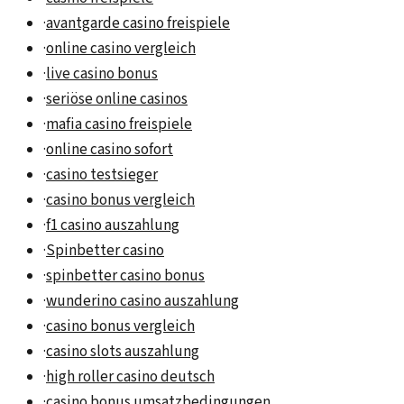
·
avantgarde casino freispiele
·
online casino vergleich
·
live casino bonus
·
seriöse online casinos
·
mafia casino freispiele
·
online casino sofort
·
casino testsieger
·
casino bonus vergleich
·
f1 casino auszahlung
·
Spinbetter casino
·
spinbetter casino bonus
·
wunderino casino auszahlung
·
casino bonus vergleich
·
casino slots auszahlung
·
high roller casino deutsch
·
casino bonus umsatzbedingungen