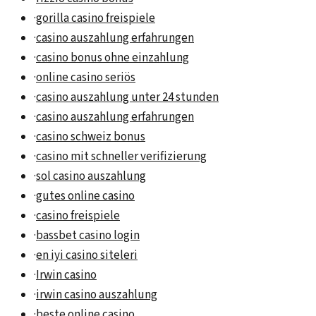
·
gorilla casino freispiele
·
casino auszahlung erfahrungen
·
casino bonus ohne einzahlung
·
online casino seriös
·
casino auszahlung unter 24 stunden
·
casino auszahlung erfahrungen
·
casino schweiz bonus
·
casino mit schneller verifizierung
·
sol casino auszahlung
·
gutes online casino
·
casino freispiele
·
bassbet casino login
·
en iyi casino siteleri
·
Irwin casino
·
irwin casino auszahlung
·
beste online casino