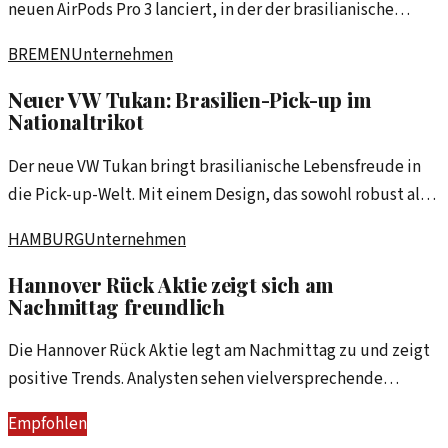
neuen AirPods Pro 3 lanciert, in der der brasilianische
Fußballstar Vini Jr. im Mittelpunkt steht.
BREMEN
Unternehmen
Neuer VW Tukan: Brasilien-Pick-up im
Nationaltrikot
Der neue VW Tukan bringt brasilianische Lebensfreude in
die Pick-up-Welt. Mit einem Design, das sowohl robust als
auch ansprechend ist, zielt das Modell auf die Herzen und
HAMBURG
Unternehmen
Arbeitsplätze der Nutzer. Eine Analyse des neueste Modells
von Volkswagen.
Hannover Rück Aktie zeigt sich am
Nachmittag freundlich
Die Hannover Rück Aktie legt am Nachmittag zu und zeigt
positive Trends. Analysten sehen vielversprechende
Aussichten für das Unternehmen.
Empfohlen