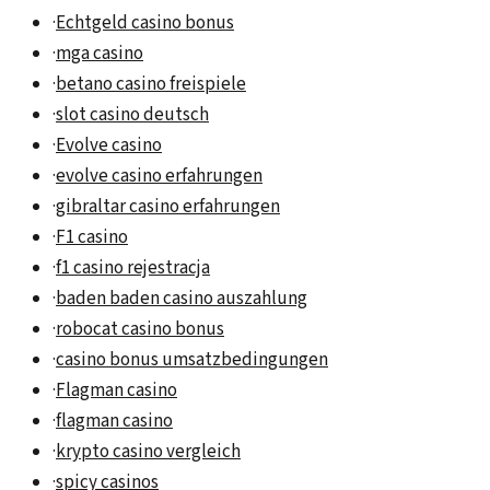
·
Echtgeld casino bonus
·
mga casino
·
betano casino freispiele
·
slot casino deutsch
·
Evolve casino
·
evolve casino erfahrungen
·
gibraltar casino erfahrungen
·
F1 casino
·
f1 casino rejestracja
·
baden baden casino auszahlung
·
robocat casino bonus
·
casino bonus umsatzbedingungen
·
Flagman casino
·
flagman casino
·
krypto casino vergleich
·
spicy casinos