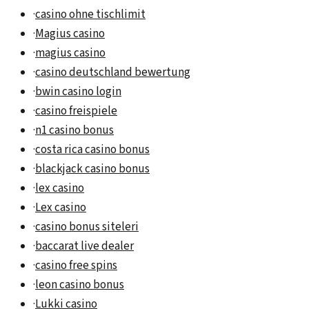
·
casino ohne tischlimit
·
Magius casino
·
magius casino
·
casino deutschland bewertung
·
bwin casino login
·
casino freispiele
·
n1 casino bonus
·
costa rica casino bonus
·
blackjack casino bonus
·
lex casino
·
Lex casino
·
casino bonus siteleri
·
baccarat live dealer
·
casino free spins
·
leon casino bonus
·
Lukki casino