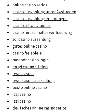
·
online casino seriös
·
casino auszahlung unter 24 stunden
·
casino auszahlung erfahrungen
·
casino schweiz bonus
·
casino mit schneller verifizierung
·
sol casino auszahlung
·
gutes online casino
·
casino freispiele
·
bassbet casino login
·
en iyi casino siteleri
·
Irwin casino
·
irwin casino auszahlung
·
beste online casino
·
izzi casino
·
Izzi casino
·
deutsches online casino seriös