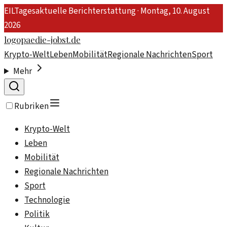
EIL
Tagesaktuelle Berichterstattung ·
Montag, 10. August
2026
logopaedie-jobst.de
Krypto-Welt
Leben
Mobilität
Regionale Nachrichten
Sport
Mehr
Rubriken
Krypto-Welt
Leben
Mobilität
Regionale Nachrichten
Sport
Technologie
Politik