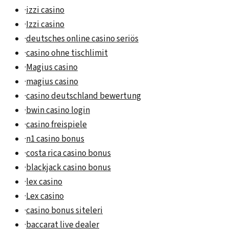
·
izzi casino
·
Izzi casino
·
deutsches online casino seriös
·
casino ohne tischlimit
·
Magius casino
·
magius casino
·
casino deutschland bewertung
·
bwin casino login
·
casino freispiele
·
n1 casino bonus
·
costa rica casino bonus
·
blackjack casino bonus
·
lex casino
·
Lex casino
·
casino bonus siteleri
·
baccarat live dealer