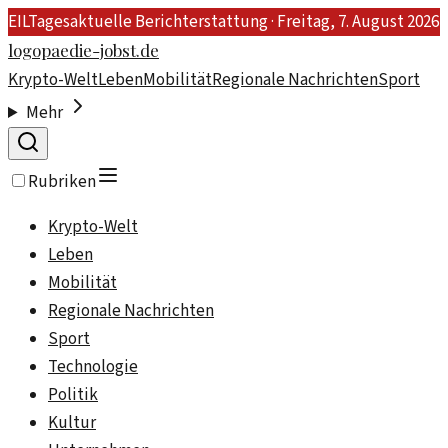
EIL
Tagesaktuelle Berichterstattung ·
Freitag, 7. August 2026
logopaedie-jobst.de
Krypto-Welt
Leben
Mobilität
Regionale Nachrichten
Sport
Mehr
Rubriken
Krypto-Welt
Leben
Mobilität
Regionale Nachrichten
Sport
Technologie
Politik
Kultur