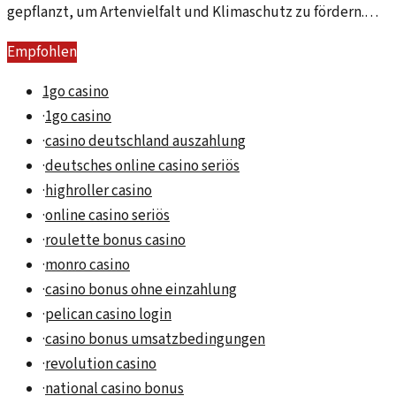
gepflanzt, um Artenvielfalt und Klimaschutz zu fördern.
Eine wichtige Initiative für unsere Umwelt.
Empfohlen
1go casino
·
1go casino
·
casino deutschland auszahlung
·
deutsches online casino seriös
·
highroller casino
·
online casino seriös
·
roulette bonus casino
·
monro casino
·
casino bonus ohne einzahlung
·
pelican casino login
·
casino bonus umsatzbedingungen
·
revolution casino
·
national casino bonus