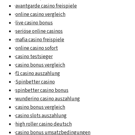
·
avantgarde casino freispiele
·
online casino vergleich
·
live casino bonus
·
seriöse online casinos
·
mafia casino freispiele
·
online casino sofort
·
casino testsieger
·
casino bonus vergleich
·
f1 casino auszahlung
·
Spinbetter casino
·
spinbetter casino bonus
·
wunderino casino auszahlung
·
casino bonus vergleich
·
casino slots auszahlung
·
high roller casino deutsch
·
casino bonus umsatzbedingungen