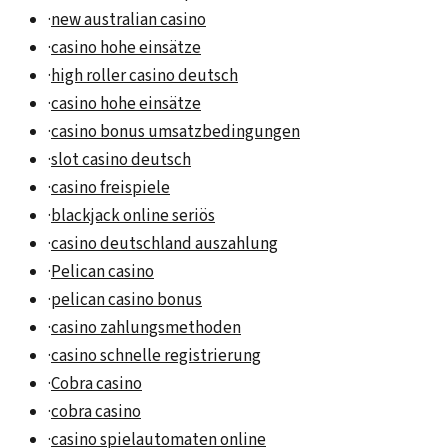
·
new australian casino
·
casino hohe einsätze
·
high roller casino deutsch
·
casino hohe einsätze
·
casino bonus umsatzbedingungen
·
slot casino deutsch
·
casino freispiele
·
blackjack online seriös
·
casino deutschland auszahlung
·
Pelican casino
·
pelican casino bonus
·
casino zahlungsmethoden
·
casino schnelle registrierung
·
Cobra casino
·
cobra casino
·
casino spielautomaten online