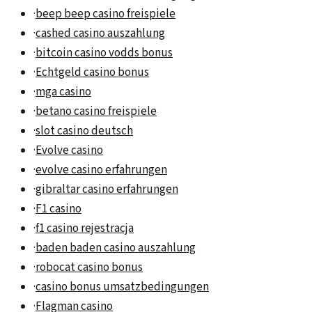
·
beep beep casino freispiele
·
cashed casino auszahlung
·
bitcoin casino vodds bonus
·
Echtgeld casino bonus
·
mga casino
·
betano casino freispiele
·
slot casino deutsch
·
Evolve casino
·
evolve casino erfahrungen
·
gibraltar casino erfahrungen
·
F1 casino
·
f1 casino rejestracja
·
baden baden casino auszahlung
·
robocat casino bonus
·
casino bonus umsatzbedingungen
·
Flagman casino