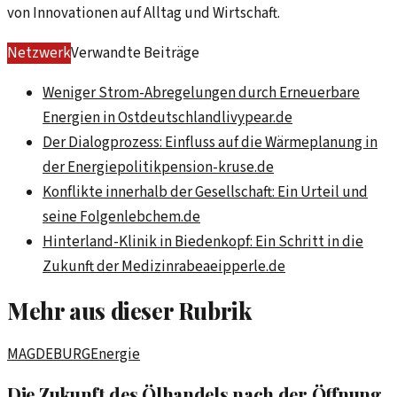
von Innovationen auf Alltag und Wirtschaft.
Netzwerk
Verwandte Beiträge
Weniger Strom-Abregelungen durch Erneuerbare
Energien in Ostdeutschland
livypear.de
Der Dialogprozess: Einfluss auf die Wärmeplanung in
der Energiepolitik
pension-kruse.de
Konflikte innerhalb der Gesellschaft: Ein Urteil und
seine Folgen
lebchem.de
Hinterland-Klinik in Biedenkopf: Ein Schritt in die
Zukunft der Medizin
rabeaeipperle.de
Mehr aus dieser Rubrik
MAGDEBURG
Energie
Die Zukunft des Ölhandels nach der Öffnung