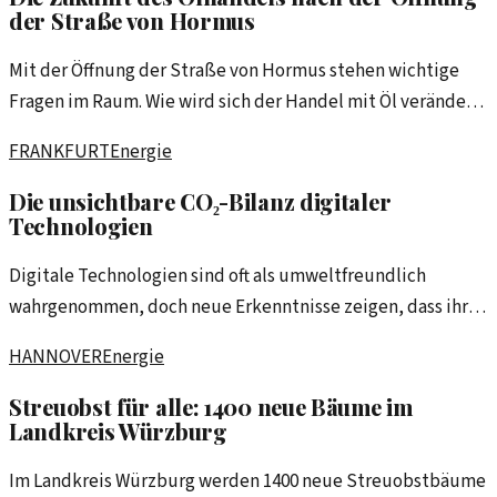
der Straße von Hormus
Mit der Öffnung der Straße von Hormus stehen wichtige
Fragen im Raum. Wie wird sich der Handel mit Öl verändern
und gibt es Auswirkungen auf die globalen Märkte?
FRANKFURT
Energie
Die unsichtbare CO₂-Bilanz digitaler
Technologien
Digitale Technologien sind oft als umweltfreundlich
wahrgenommen, doch neue Erkenntnisse zeigen, dass ihr
CO₂-Ausstoß viel höher ist als bislang angenommen. Eine
HANNOVER
Energie
tiefere Analyse der digitalen Infrastruktur und ihrer
Umweltauswirkungen ist dringend erforderlich.
Streuobst für alle: 1400 neue Bäume im
Landkreis Würzburg
Im Landkreis Würzburg werden 1400 neue Streuobstbäume