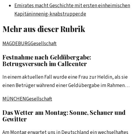
Emirates macht Geschichte mit ersten einheimischen
Kapitäninnen
ig-knabstrupper.de
Mehr aus dieser Rubrik
MAGDEBURG
Gesellschaft
Festnahme nach Geldübergabe:
Betrugsversuch im Callcenter
In einem aktuellen Fall wurde eine Frau zur Heldin, als sie
einen Betrüger während einer Geldübergabe im Rahmen
eines Callcenter-Betrugs auf frischer Tat ertappte und die
MÜNCHEN
Gesellschaft
Polizei verständigte.
Das Wetter am Montag: Sonne, Schauer und
Gewitter
Am Montag erwartet uns in Deutschland ein wechselhaftes