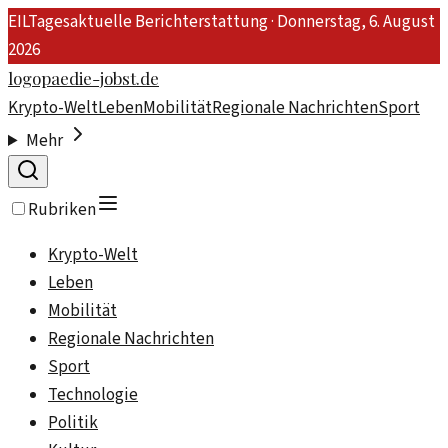
EIL
Tagesaktuelle Berichterstattung ·
Donnerstag, 6. August
2026
logopaedie-jobst.de
Krypto-Welt
Leben
Mobilität
Regionale Nachrichten
Sport
Mehr
Rubriken
Krypto-Welt
Leben
Mobilität
Regionale Nachrichten
Sport
Technologie
Politik