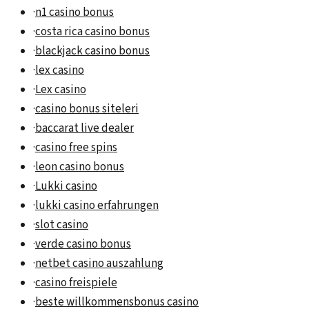
·
n1 casino bonus
·
costa rica casino bonus
·
blackjack casino bonus
·
lex casino
·
Lex casino
·
casino bonus siteleri
·
baccarat live dealer
·
casino free spins
·
leon casino bonus
·
Lukki casino
·
lukki casino erfahrungen
·
slot casino
·
verde casino bonus
·
netbet casino auszahlung
·
casino freispiele
·
beste willkommensbonus casino