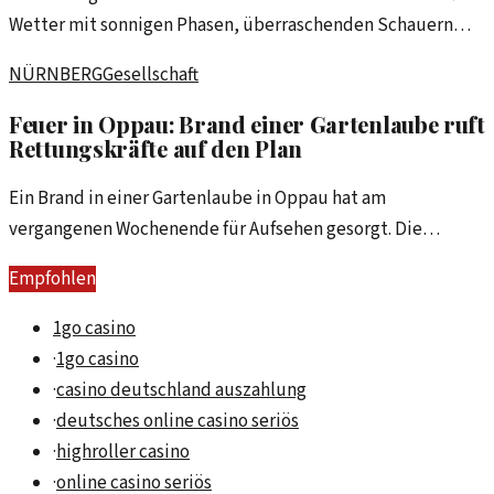
Wetter mit sonnigen Phasen, überraschenden Schauern
und gelegentlichen Gewittern. Eine Analyse der
NÜRNBERG
Gesellschaft
meteorologischen Besonderheiten des Tages.
Feuer in Oppau: Brand einer Gartenlaube ruft
Rettungskräfte auf den Plan
Ein Brand in einer Gartenlaube in Oppau hat am
vergangenen Wochenende für Aufsehen gesorgt. Die
Feuerwehr war schnell vor Ort und konnte Schlimmeres
Empfohlen
verhindern.
1go casino
·
1go casino
·
casino deutschland auszahlung
·
deutsches online casino seriös
·
highroller casino
·
online casino seriös