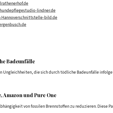
lrathenerhof.de
hundepflegestudio-lindner.de
m Hannover
schnittstelle-bild.de
ergenbusch.de
he Badeunfälle
en Ungleichheiten, die sich durch tödliche Badeunfälle infolg
de, Amazon und Pure One
bhängigkeit von fossilen Brennstoffen zu reduzieren. Diese P