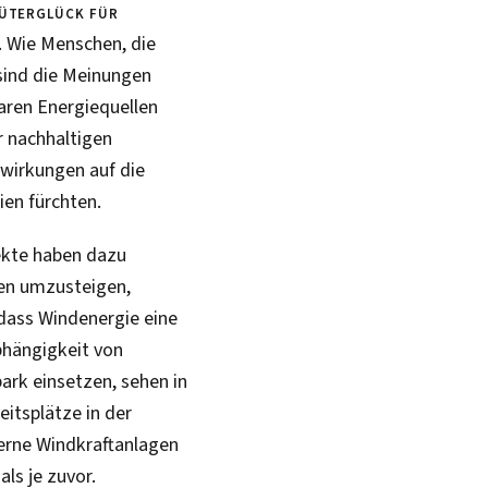
Güterglück für
. Wie Menschen, die
 sind die Meinungen
baren Energiequellen
r nachhaltigen
swirkungen auf die
ien fürchten.
ekte haben dazu
ien umzusteigen,
 dass Windenergie eine
bhängigkeit von
park einsetzen, sehen in
itsplätze in der
erne Windkraftanlagen
als je zuvor.