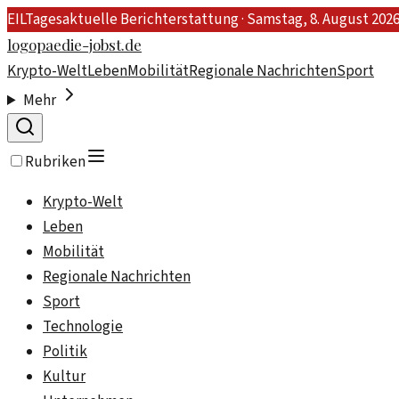
EIL
Tagesaktuelle Berichterstattung ·
Samstag, 8. August 202
logopaedie-jobst.de
Krypto-Welt
Leben
Mobilität
Regionale Nachrichten
Sport
Mehr
Rubriken
Krypto-Welt
Leben
Mobilität
Regionale Nachrichten
Sport
Technologie
Politik
Kultur