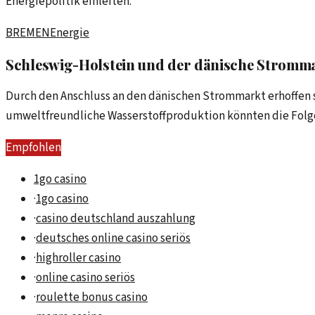
Energiepolitik einleiten.
BREMEN
Energie
Schleswig-Holstein und der dänische Stromma
Durch den Anschluss an den dänischen Strommarkt erhoffen 
umweltfreundliche Wasserstoffproduktion könnten die Folge
Empfohlen
1go casino
·
1go casino
·
casino deutschland auszahlung
·
deutsches online casino seriös
·
highroller casino
·
online casino seriös
·
roulette bonus casino