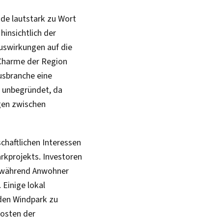
nde lautstark zu Wort
insichtlich der
uswirkungen auf die
 Charme der Region
usbranche eine
t unbegründet, da
gen zwischen
chaftlichen Interessen
arkprojekts. Investoren
n, während Anwohner
Einige lokal
den Windpark zu
Kosten der