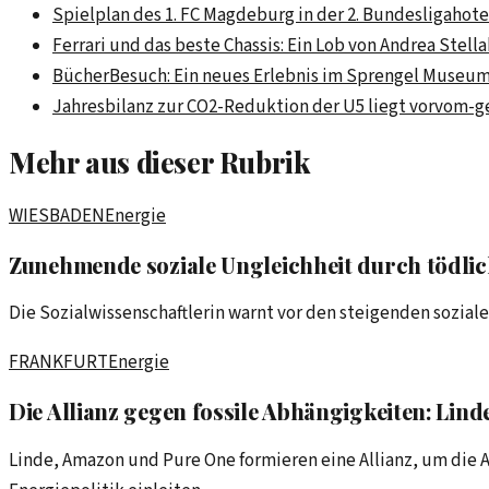
Spielplan des 1. FC Magdeburg in der 2. Bundesliga
hote
Ferrari und das beste Chassis: Ein Lob von Andrea Stella
BücherBesuch: Ein neues Erlebnis im Sprengel Museu
Jahresbilanz zur CO2-Reduktion der U5 liegt vor
vom-g
Mehr aus dieser Rubrik
WIESBADEN
Energie
Zunehmende soziale Ungleichheit durch tödlic
Die Sozialwissenschaftlerin warnt vor den steigenden sozial
FRANKFURT
Energie
Die Allianz gegen fossile Abhängigkeiten: Lin
Linde, Amazon und Pure One formieren eine Allianz, um die A